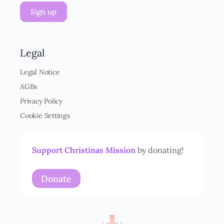
m
G
Sign up
a
V
i
O
l
Legal
-
*
E
Legal Notice
*
i
AGBs
n
Privacy Policy
v
Cookie Settings
e
r
Support Christinas Mission
by donating!
s
t
Donate
ä
n
d