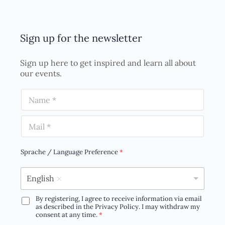
Sign up for the newsletter
Sign up here to get inspired and learn all about
our events.
N
a
E
m
m
e
Sprache / Language Preference
*
a
*
i
English
l
*
By registering, I agree to receive information via email
*
D
as described in the Privacy Policy. I may withdraw my
E
consent at any time.
*
S