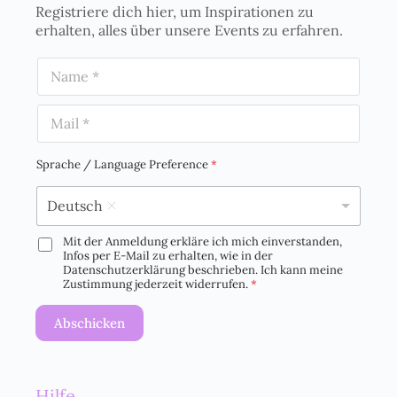
Registriere dich hier, um Inspirationen zu
erhalten, alles über unsere Events zu erfahren.
N
a
m
E
e
m
*
a
i
Sprache / Language Preference
*
l
*
Deutsch
Mit der Anmeldung erkläre ich mich einverstanden,
D
Infos per E-Mail zu erhalten, wie in der
S
Datenschutzerklärung beschrieben. Ich kann meine
G
Zustimmung jederzeit widerrufen.
*
V
O
Abschicken
-
E
i
n
Hilfe
v