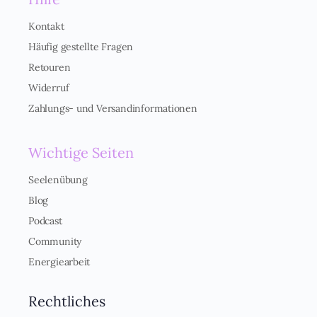
e
r
Kontakt
s
Häufig gestellte Fragen
t
ä
Retouren
n
Widerruf
d
n
Zahlungs- und Versandinformationen
i
s
*
Wichtige Seiten
Seelenübung
Blog
Podcast
Community
Energiearbeit
Rechtliches