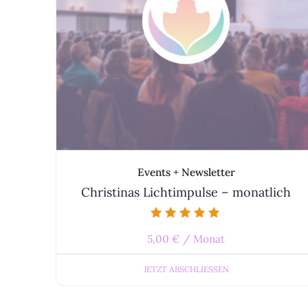
Events + Newsletter
Christinas Lichtimpulse – monatlich
Bewertet mit
5,00
€
/ Monat
5.00
von 5
JETZT ABSCHLIESSEN