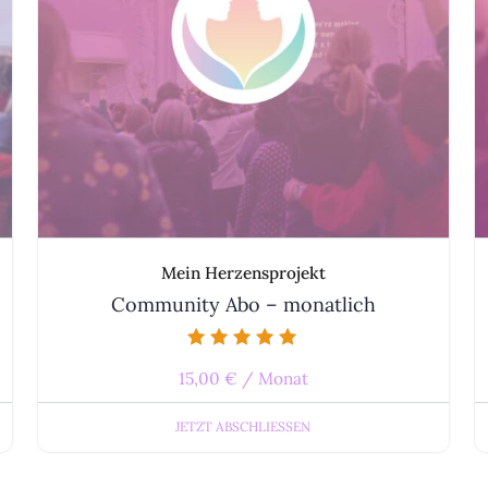
Mein Herzensprojekt
Community Abo – monatlich
Bewertet mit
15,00
€
/ Monat
4.78
von 5
JETZT ABSCHLIESSEN