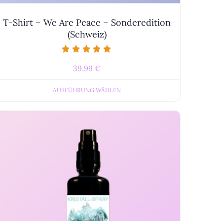
T-Shirt – We Are Peace – Sonderedition
(Schweiz)
Bewertet mit
39,99
€
5.00
von 5
AUSFÜHRUNG WÄHLEN