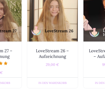
m 27 –
LoveStream 26 –
LoveStr
hnung
Aufzeichnung
– Auf
29,00
€
9
mit
€
IN DEN WARENKORB
IN DE
ENKORB