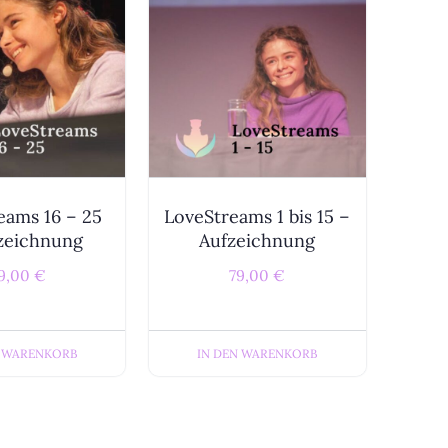
eams 16 – 25
LoveStreams 1 bis 15 –
zeichnung
Aufzeichnung
9,00
€
79,00
€
N WARENKORB
IN DEN WARENKORB