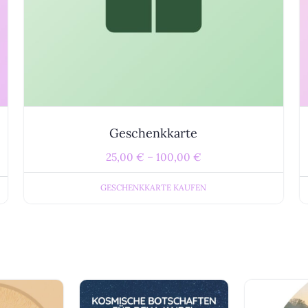
können
auf
der
Produktseite
gewählt
werden
Geschenkkarte
25,00
€
–
100,00
€
GESCHENKKARTE KAUFEN