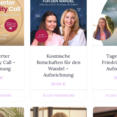
erter
Kosmische
Tage
 Call –
Botschaften für den
Friedr
hnung
Wandel –
Aufz
Aufzeichnung
€
5
29,00
€
ENKORB
IN DEN WARENKORB
IN DE