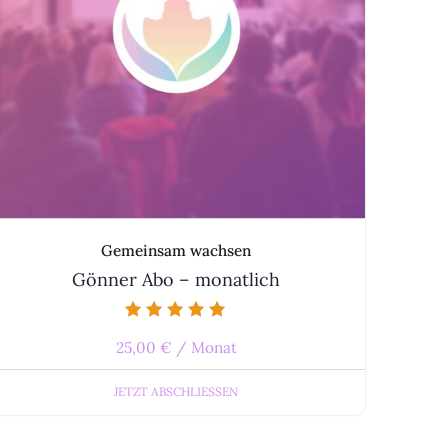
Gemeinsam wachsen
Gönner Abo – monatlich
Bewertet mit
25,00
€
/ Monat
5.00
von 5
JETZT ABSCHLIESSEN