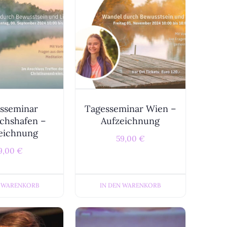
sseminar
Tagesseminar Wien –
ichshafen –
Aufzeichnung
eichnung
59,00
€
9,00
€
N WARENKORB
IN DEN WARENKORB