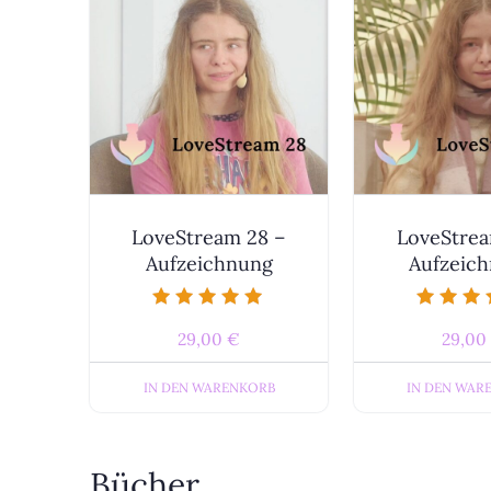
LoveStream 28 –
LoveStrea
Aufzeichnung
Aufzeic
Bewertet mit
Bewertet 
29,00
€
29,00
5.00
5.00
von 5
von 5
IN DEN WARENKORB
IN DEN WAR
Bücher