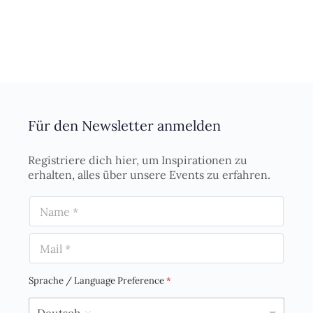
Für den Newsletter anmelden
Registriere dich hier, um Inspirationen zu
erhalten, alles über unsere Events zu erfahren.
N
a
m
E
e
m
*
a
i
Sprache / Language Preference
*
l
*