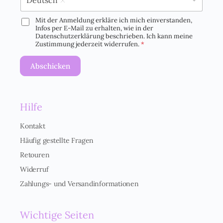
Deutsch
Mit der Anmeldung erkläre ich mich einverstanden,
D
Infos per E-Mail zu erhalten, wie in der
S
Datenschutzerklärung beschrieben. Ich kann meine
G
Zustimmung jederzeit widerrufen.
*
V
O
Abschicken
-
E
i
n
Hilfe
v
e
r
Kontakt
s
Häufig gestellte Fragen
t
ä
Retouren
n
Widerruf
d
n
Zahlungs- und Versandinformationen
i
s
*
Wichtige Seiten