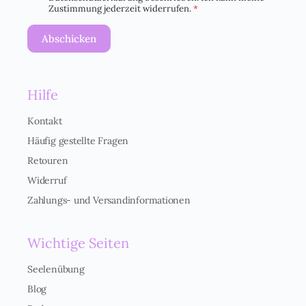
G
Zustimmung jederzeit widerrufen.
*
V
O
Abschicken
-
E
i
n
Hilfe
v
e
r
Kontakt
s
Häufig gestellte Fragen
t
ä
Retouren
n
Widerruf
d
n
Zahlungs- und Versandinformationen
i
s
*
Wichtige Seiten
Seelenübung
Blog