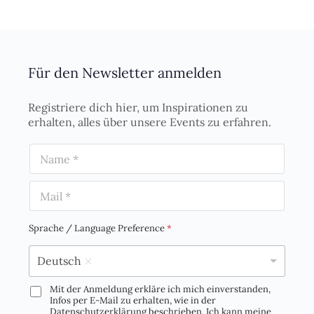
Für den Newsletter anmelden
Registriere dich hier, um Inspirationen zu
erhalten, alles über unsere Events zu erfahren.
N
a
m
E
e
m
*
a
i
Sprache / Language Preference
*
l
*
Deutsch
Mit der Anmeldung erkläre ich mich einverstanden,
D
Infos per E-Mail zu erhalten, wie in der
S
Datenschutzerklärung beschrieben. Ich kann meine