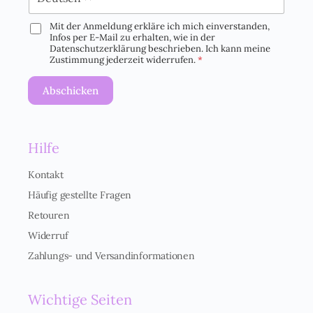
Mit der Anmeldung erkläre ich mich einverstanden,
D
Infos per E-Mail zu erhalten, wie in der
S
Datenschutzerklärung beschrieben. Ich kann meine
G
Zustimmung jederzeit widerrufen.
*
V
O
Abschicken
-
E
i
n
Hilfe
v
e
r
Kontakt
s
Häufig gestellte Fragen
t
ä
Retouren
n
Widerruf
d
n
Zahlungs- und Versandinformationen
i
s
*
Wichtige Seiten