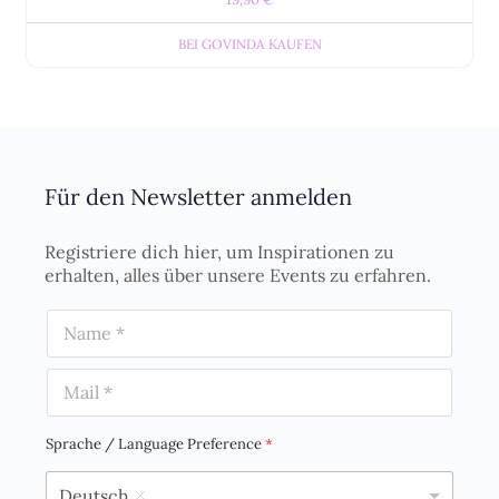
BEI GOVINDA KAUFEN
Für den Newsletter anmelden
Registriere dich hier, um Inspirationen zu
erhalten, alles über unsere Events zu erfahren.
N
a
m
E
e
m
*
a
i
Sprache / Language Preference
*
l
*
Deutsch