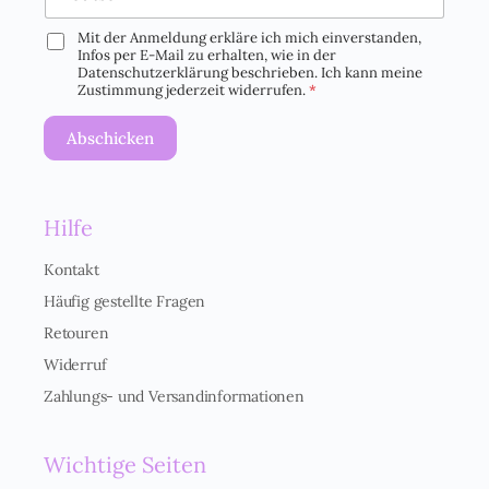
Mit der Anmeldung erkläre ich mich einverstanden,
D
Infos per E-Mail zu erhalten, wie in der
S
Datenschutzerklärung beschrieben. Ich kann meine
G
Zustimmung jederzeit widerrufen.
*
V
O
Abschicken
-
E
i
n
Hilfe
v
e
r
Kontakt
s
Häufig gestellte Fragen
t
ä
Retouren
n
Widerruf
d
n
Zahlungs- und Versandinformationen
i
s
*
Wichtige Seiten