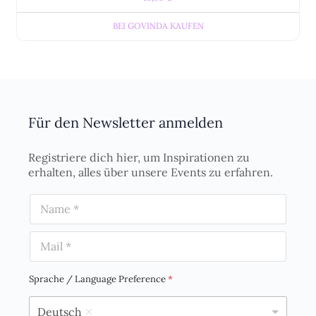
BEI GOVINDA KAUFEN
Für den Newsletter anmelden
Registriere dich hier, um Inspirationen zu
erhalten, alles über unsere Events zu erfahren.
N
a
m
E
e
m
*
a
i
Sprache / Language Preference
*
l
*
Deutsch