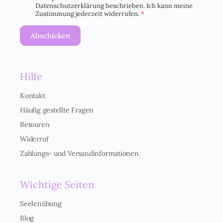
Datenschutzerklärung beschrieben. Ich kann meine
G
Zustimmung jederzeit widerrufen.
*
V
O
Abschicken
-
E
i
n
Hilfe
v
e
r
Kontakt
s
Häufig gestellte Fragen
t
ä
Retouren
n
Widerruf
d
n
Zahlungs- und Versandinformationen
i
s
*
Wichtige Seiten
Seelenübung
Blog