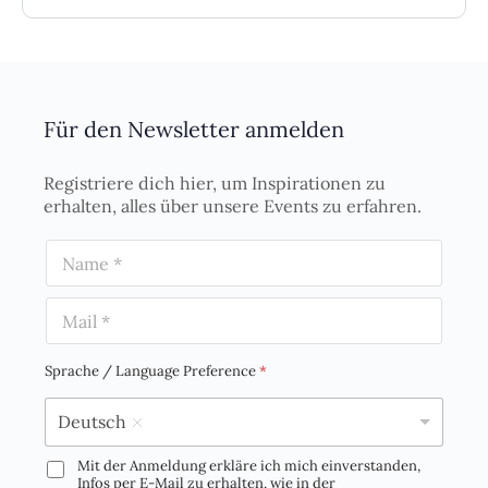
Für den Newsletter anmelden
Registriere dich hier, um Inspirationen zu
erhalten, alles über unsere Events zu erfahren.
N
a
m
E
e
m
*
a
i
Sprache / Language Preference
*
l
*
Deutsch
Mit der Anmeldung erkläre ich mich einverstanden,
D
Infos per E-Mail zu erhalten, wie in der
S