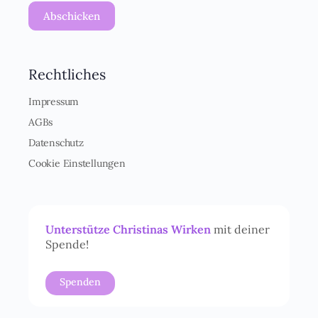
O
Abschicken
-
E
i
n
Rechtliches
v
e
r
Impressum
s
AGBs
t
ä
Datenschutz
n
Cookie Einstellungen
d
n
i
s
*
Unterstütze Christinas Wirken
mit deiner
Spende!
Spenden