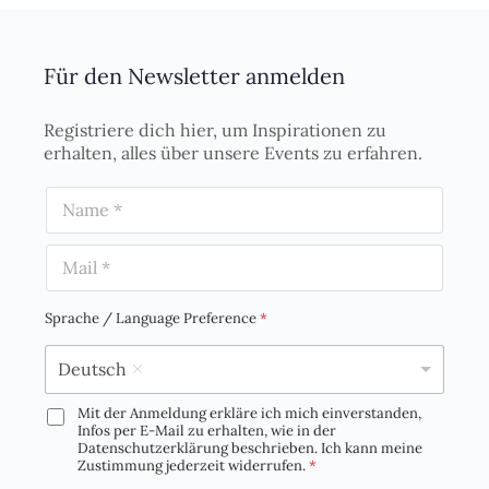
Für den Newsletter anmelden
Registriere dich hier, um Inspirationen zu
erhalten, alles über unsere Events zu erfahren.
N
a
m
E
e
m
*
a
i
Sprache / Language Preference
*
l
*
Deutsch
Mit der Anmeldung erkläre ich mich einverstanden,
D
Infos per E-Mail zu erhalten, wie in der
S
Datenschutzerklärung beschrieben. Ich kann meine
G
Zustimmung jederzeit widerrufen.
*
V