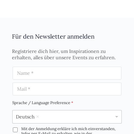
Für den Newsletter anmelden
Registriere dich hier, um Inspirationen zu
erhalten, alles über unsere Events zu erfahren.
N
a
m
E
e
m
*
a
i
Sprache / Language Preference
*
l
*
Deutsch
Mit der Anmeldung erkläre ich mich einverstanden,
D
Infos per E-Mail zu erhalten, wie in der