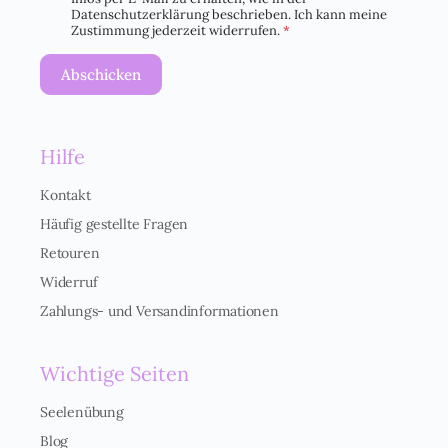
S
Datenschutzerklärung beschrieben. Ich kann meine
G
Zustimmung jederzeit widerrufen.
*
V
O
Abschicken
-
E
i
n
Hilfe
v
e
r
Kontakt
s
Häufig gestellte Fragen
t
ä
Retouren
n
Widerruf
d
n
Zahlungs- und Versandinformationen
i
s
*
Wichtige Seiten
Seelenübung
Blog