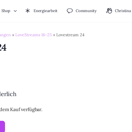
Shop
Energiearbeit
Community
Christina
ungen
»
LoveStreams 16-25
»
Lovestream 24
24
derlich
h dem Kauf verfügbar.