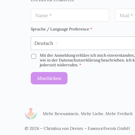
N
E
a
m
m
a
e
i
Sprache / Language Preference
*
*
l
*
Deutsch
Mit der Anmeldung erkläre ich mich einverstanden, 
D
wie in der Datenschutzerklärung beschrieben. Ich
S
jederzeit widerrufen.
*
G
V
Abschicken
O
-
E
i
n
v
e
Mehr Bewusstsein. Mehr Liebe. Mehr Freiheit
r
s
© 2026 – Christina von Dreien – EssenceEvents GmbH
t