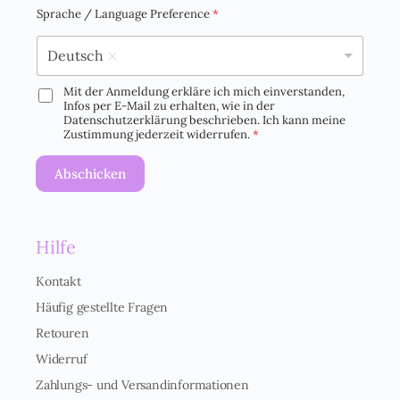
i
Sprache / Language Preference
*
l
*
Deutsch
Mit der Anmeldung erkläre ich mich einverstanden,
D
Infos per E-Mail zu erhalten, wie in der
S
Datenschutzerklärung beschrieben. Ich kann meine
G
Zustimmung jederzeit widerrufen.
*
V
O
Abschicken
-
E
i
n
Hilfe
v
e
r
Kontakt
s
Häufig gestellte Fragen
t
ä
Retouren
n
Widerruf
d
n
Zahlungs- und Versandinformationen
i