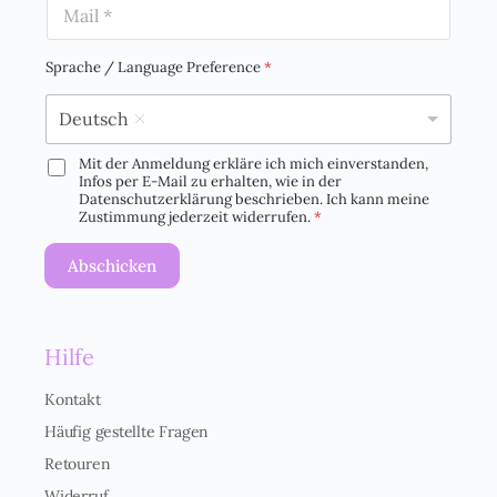
E
e
m
*
a
i
Sprache / Language Preference
*
l
*
Deutsch
Mit der Anmeldung erkläre ich mich einverstanden,
D
Infos per E-Mail zu erhalten, wie in der
S
Datenschutzerklärung beschrieben. Ich kann meine
G
Zustimmung jederzeit widerrufen.
*
V
O
Abschicken
-
E
i
n
Hilfe
v
e
r
Kontakt
s
Häufig gestellte Fragen
t
ä
Retouren
n
Widerruf