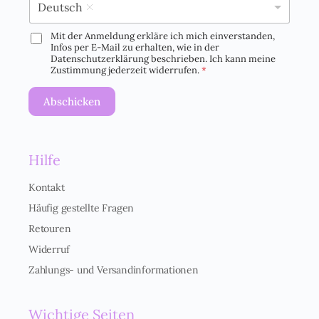
Deutsch
Mit der Anmeldung erkläre ich mich einverstanden,
D
Infos per E-Mail zu erhalten, wie in der
S
Datenschutzerklärung beschrieben. Ich kann meine
G
Zustimmung jederzeit widerrufen.
*
V
O
Abschicken
-
E
i
n
Hilfe
v
e
r
Kontakt
s
Häufig gestellte Fragen
t
ä
Retouren
n
Widerruf
d
n
Zahlungs- und Versandinformationen
i
s
*
Wichtige Seiten