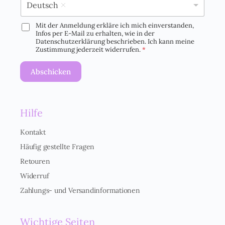
Deutsch
Mit der Anmeldung erkläre ich mich einverstanden,
D
Infos per E-Mail zu erhalten, wie in der
S
Datenschutzerklärung beschrieben. Ich kann meine
G
Zustimmung jederzeit widerrufen.
*
V
O
Abschicken
-
E
i
n
Hilfe
v
e
r
Kontakt
s
Häufig gestellte Fragen
t
ä
Retouren
n
Widerruf
d
n
Zahlungs- und Versandinformationen
i
s
*
Wichtige Seiten