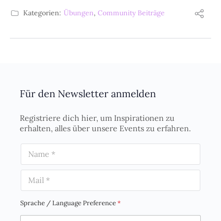
Kategorien:
Übungen
,
Community Beiträge
Für den Newsletter anmelden
Registriere dich hier, um Inspirationen zu
erhalten, alles über unsere Events zu erfahren.
N
a
m
E
e
m
*
a
i
Sprache / Language Preference
*
l
*