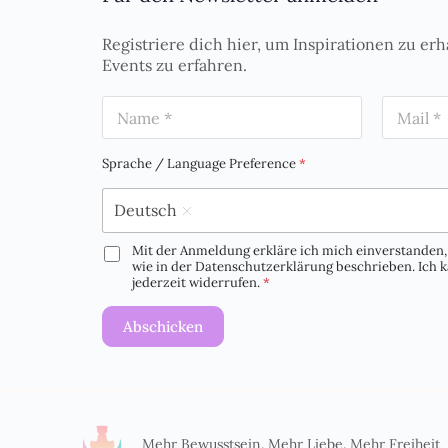
Registriere dich hier, um Inspirationen zu erh
Events zu erfahren.
N
E
a
m
m
a
e
i
Sprache / Language Preference
*
*
l
*
Deutsch
Mit der Anmeldung erkläre ich mich einverstanden, 
D
wie in der Datenschutzerklärung beschrieben. Ich
S
jederzeit widerrufen.
*
G
V
Abschicken
O
-
E
i
n
v
e
Mehr Bewusstsein. Mehr Liebe. Mehr Freiheit