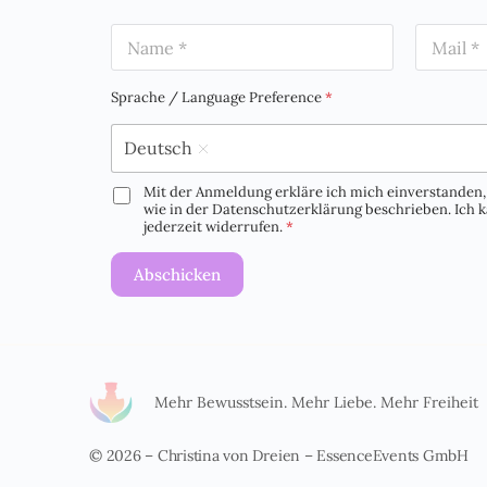
N
E
a
m
m
a
e
i
Sprache / Language Preference
*
*
l
*
Deutsch
Mit der Anmeldung erkläre ich mich einverstanden, 
D
wie in der Datenschutzerklärung beschrieben. Ich
S
jederzeit widerrufen.
*
G
V
Abschicken
O
-
E
i
n
v
e
Mehr Bewusstsein. Mehr Liebe. Mehr Freiheit
r
s
© 2026 – Christina von Dreien – EssenceEvents GmbH
t
ä