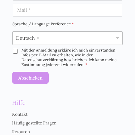
m
E
e
m
*
a
i
Sprache / Language Preference
*
l
*
Deutsch
Mit der Anmeldung erkläre ich mich einverstanden,
D
Infos per E-Mail zu erhalten, wie in der
S
Datenschutzerklärung beschrieben. Ich kann meine
G
Zustimmung jederzeit widerrufen.
*
V
O
Abschicken
-
E
i
n
Hilfe
v
e
r
Kontakt
s
Häufig gestellte Fragen
t
ä
Retouren