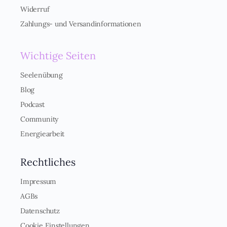
n
Widerruf
d
n
Zahlungs- und Versandinformationen
i
s
*
Wichtige Seiten
Seelenübung
Blog
Podcast
Community
Energiearbeit
Rechtliches
Impressum
AGBs
Datenschutz
Cookie Einstellungen