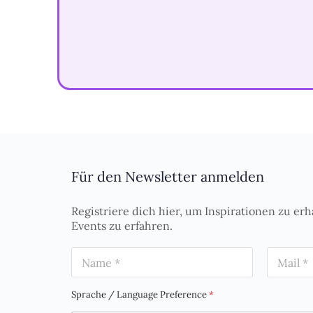
Für den Newsletter anmelden
Registriere dich hier, um Inspirationen zu erh
Events zu erfahren.
N
E
a
m
m
a
e
i
Sprache / Language Preference
*
*
l