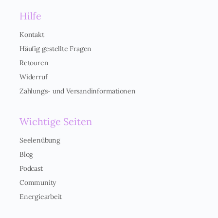
n
Hilfe
v
e
r
Kontakt
s
Häufig gestellte Fragen
t
ä
Retouren
n
Widerruf
d
n
Zahlungs- und Versandinformationen
i
s
*
Wichtige Seiten
Seelenübung
Blog
Podcast
Community
Energiearbeit