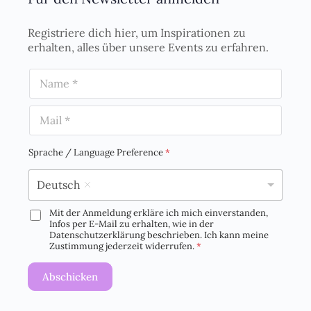
Registriere dich hier, um Inspirationen zu
erhalten, alles über unsere Events zu erfahren.
N
a
m
E
e
m
*
a
i
Sprache / Language Preference
*
l
*
Deutsch
Mit der Anmeldung erkläre ich mich einverstanden,
D
Infos per E-Mail zu erhalten, wie in der
S
Datenschutzerklärung beschrieben. Ich kann meine
G
Zustimmung jederzeit widerrufen.
*
V
O
Abschicken
-
E
i