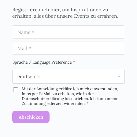
Registriere dich hier, um Inspirationen zu
erhalten, alles über unsere Events zu erfahren.
N
a
m
E
e
m
*
a
i
Sprache / Language Preference
*
l
*
Deutsch
Mit der Anmeldung erkläre ich mich einverstanden,
D
Infos per E-Mail zu erhalten, wie in der
S
Datenschutzerklärung beschrieben. Ich kann meine
G
Zustimmung jederzeit widerrufen.
*
V
O
Abschicken
-
E
i
n