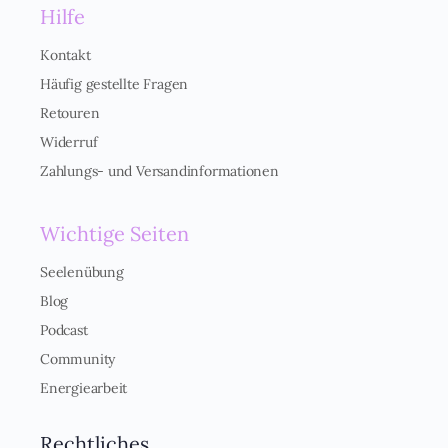
Hilfe
v
e
r
Kontakt
s
Häufig gestellte Fragen
t
ä
Retouren
n
Widerruf
d
n
Zahlungs- und Versandinformationen
i
s
*
Wichtige Seiten
Seelenübung
Blog
Podcast
Community
Energiearbeit
Rechtliches