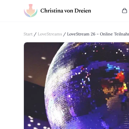
Start
/
LoveStreams
/ LoveStream 26 – Online Teilnah