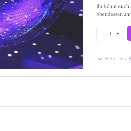
Ihr könnt euch 
Abendessen anm
LoveStream
-
+
26
-
Online
Mehr Detail
Teilnahme
am
06.
Oktober
quantity