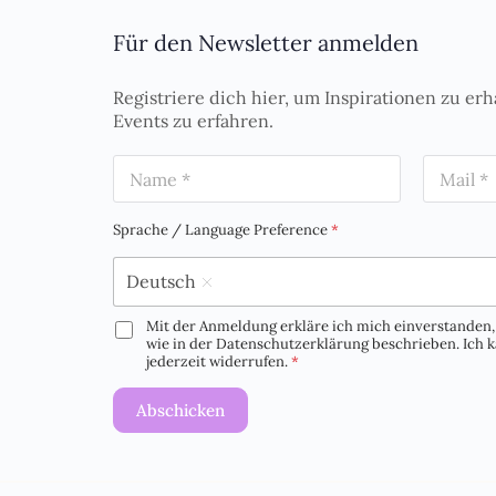
Für den Newsletter anmelden
Registriere dich hier, um Inspirationen zu erh
Events zu erfahren.
N
E
a
m
m
a
e
i
Sprache / Language Preference
*
*
l
*
Deutsch
Mit der Anmeldung erkläre ich mich einverstanden, 
D
wie in der Datenschutzerklärung beschrieben. Ich
S
jederzeit widerrufen.
*
G
V
Abschicken
O
-
E
i
n