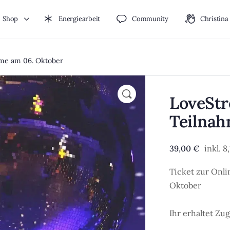
Shop
Energiearbeit
Community
Christina
me am 06. Oktober
🔍
LoveStr
Teilnah
39,00
€
inkl. 
Ticket zur Onl
Oktober
Ihr erhaltet Z