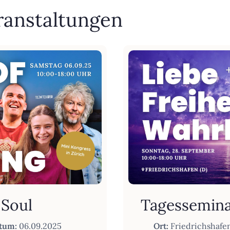
ranstaltungen
 Soul
Tagessemina
tum:
06.09.2025
Ort:
Friedrichshafe