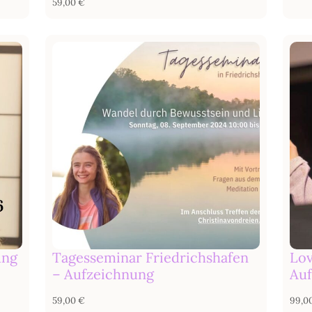
59,00
€
ung
Tagesseminar Friedrichshafen
Lov
– Aufzeichnung
Auf
59,00
€
99,0