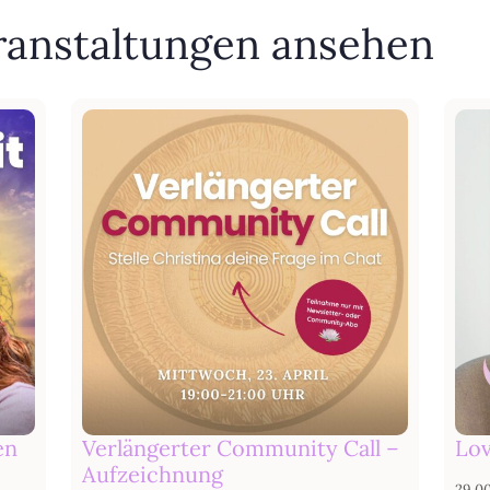
ranstaltungen ansehen
en
Verlängerter Community Call –
Lov
Aufzeichnung
29,0