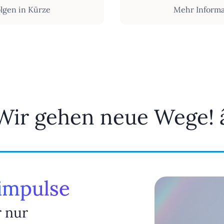
lgen in Kürze
Mehr Informa
Wir gehen neue Wege! â­
timpulse
r nur