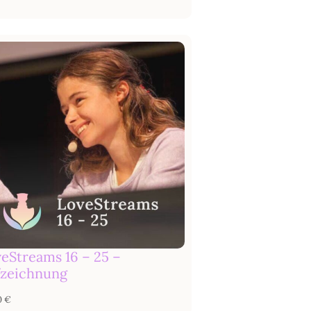
eStreams 16 – 25 –
zeichnung
0
€