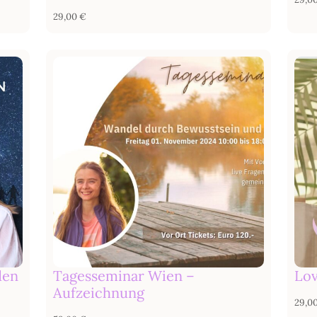
29,00
€
den
Tagesseminar Wien –
Lov
Aufzeichnung
29,0