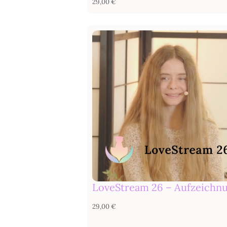
29,00
€
LoveStream 26 – Aufzeichn
29,00
€