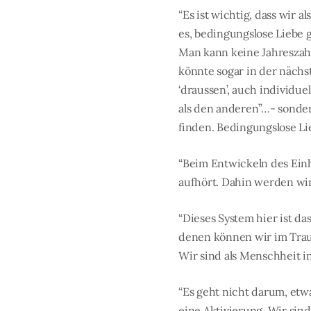
“Es ist wichtig, dass wir
es, bedingungslose Liebe 
Man kann keine Jahreszahl
könnte sogar in der nächs
‘draussen’, auch individue
als den anderen”…- sondern
finden. Bedingungslose Li
“Beim Entwickeln des Einh
aufhört. Dahin werden wi
“Dieses System hier ist da
denen können wir im Trau
Wir sind als Menschheit i
“Es geht nicht darum, etw
eine Aktivierung. Wir sin