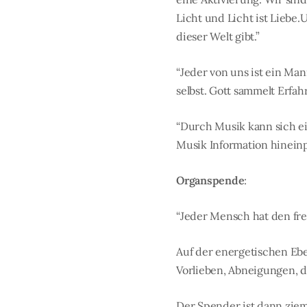
Licht und Licht ist Liebe.
dieser Welt gibt.”
“Jeder von uns ist ein M
selbst. Gott sammelt Erfah
“Durch Musik kann sich ei
Musik Information hinein
Organspende
:
“Jeder Mensch hat den fre
Auf der energetischen Ebene
Vorlieben, Abneigungen, d
Der Spender ist dann ziem