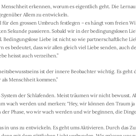
 als Menschheit erkennen, worum es eigentlich geht. Die Lerna
gegenüber Allem zu entwickeln.
 für den grossen Umbruch festlegen – es hängt vom freien Wi
ten Sekunde passieren. Sobald wir in der bedingungslosen Lieb
ll. Bedingungslose Liebe ist nicht so wie partnerschaftliche L
 es bedeutet, dass wir allen gleich viel Liebe senden, auch de
ebe heisst auch verzeihen.”
eitsbewusstseins ist der innere Beobachter wichtig. Es geht
r als Menschheit kommen.”
s System der Schlafenden. Meist träumen wir nicht bewusst. Ab
m wach werden und merken: “Hey, wir können den Traum ja 
n der Phase, wo wir wach werden und wir beginnen, die Dinge
as in uns zu entwickeln. Es geht ums Aktivieren. Durch das 
d dann mit dem göttlichen Licht verbunden. Wir müssen uns nu