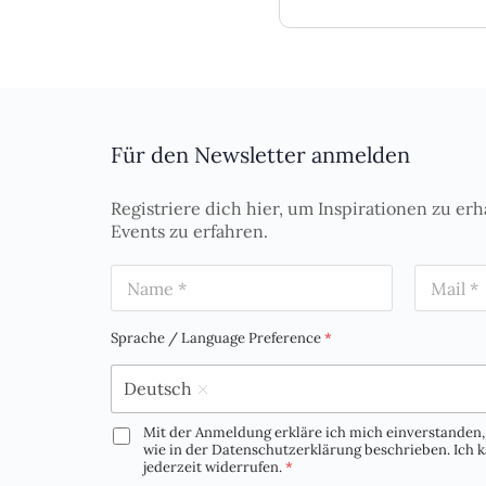
Für den Newsletter anmelden
Registriere dich hier, um Inspirationen zu erh
Events zu erfahren.
N
E
a
m
m
a
e
i
Sprache / Language Preference
*
*
l
*
Deutsch
Mit der Anmeldung erkläre ich mich einverstanden, 
D
wie in der Datenschutzerklärung beschrieben. Ich
S
jederzeit widerrufen.
*
G