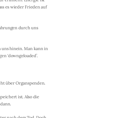
ass es wieder Frieden auf
fahrungen durch uns
n uns hinein. Man kann in
gen ‘downgeloaded’.
icht über Organspenden.
peichert ist. Also die
 dann.
eiter nach dem Tod. Doch