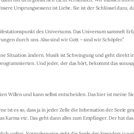
Unsere Ursprungsessenz ist Liebe. Sie ist der Schlüssel dazu, d
anifestationspunkt des Universums. Das Universum sammelt Er
rungen durch uns. Also sind wir Gott – sind wir Schöpfer.”
ne Situation ändern. Musik ist Schwingung und geht direkt i
programmierten. Und jeder, der das hört, bekommt das sozusa
ien Willen und kann selbst entscheiden. Das hier ist meine S
 ist es so, dass ja in jeder Zelle die Information der Seele ges
as Karma etc. Das geht dann alles zum Empfänger. Der hat das
lich unfrei. Normalerweise geht die Seele des Spenders ja w