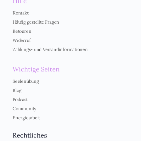
Hilfe
v
e
r
Kontakt
s
Häufig gestellte Fragen
t
ä
Retouren
n
Widerruf
d
n
Zahlungs- und Versandinformationen
i
s
*
Wichtige Seiten
Seelenübung
Blog
Podcast
Community
Energiearbeit
Rechtliches