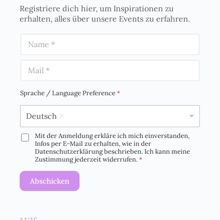
Registriere dich hier, um Inspirationen zu
erhalten, alles über unsere Events zu erfahren.
N
a
m
E
e
m
*
a
i
Sprache / Language Preference
*
l
*
Deutsch
Mit der Anmeldung erkläre ich mich einverstanden,
D
Infos per E-Mail zu erhalten, wie in der
S
Datenschutzerklärung beschrieben. Ich kann meine
G
Zustimmung jederzeit widerrufen.
*
V
O
Abschicken
-
E
i
n