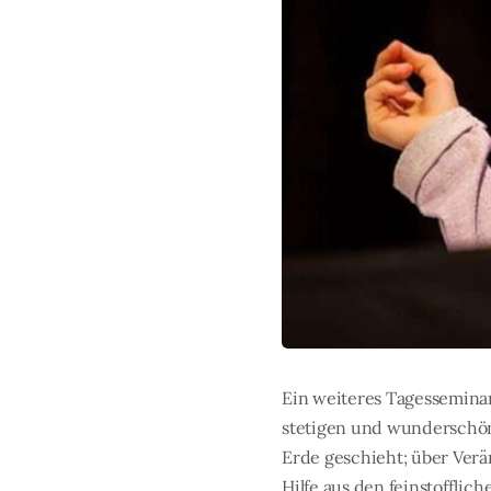
Ein weiteres Tagesseminar 
stetigen und wunderschöne
Erde geschieht; über Verä
Hilfe aus den feinstoffli