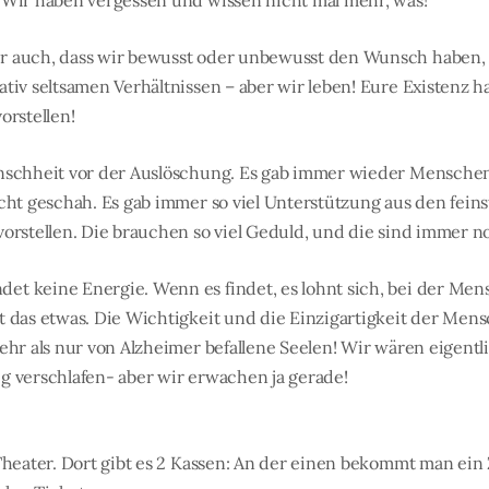
 Wir haben vergessen und wissen nicht mal mehr, was!
r auch, dass wir bewusst oder unbewusst den Wunsch haben, h
tiv seltsamen Verhältnissen – aber wir leben! Eure Existenz h
orstellen!
enschheit vor der Auslöschung. Es gab immer wieder Mensche
cht geschah. Es gab immer so viel Unterstützung aus den feins
vorstellen. Die brauchen so viel Geduld, und die sind immer n
t keine Energie. Wenn es findet, es lohnt sich, bei der Mens
t das etwas. Die Wichtigkeit und die Einzigartigkeit der Men
ehr als nur von Alzheimer befallene Seelen! Wir wären eigentl
g verschlafen- aber wir erwachen ja gerade!
 Theater. Dort gibt es 2 Kassen: An der einen bekommt man ei