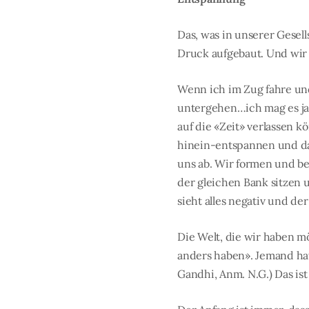
Das, was in unserer Gesel
Druck aufgebaut. Und wir 
Wenn ich im Zug fahre und
untergehen…ich mag es ja 
auf die «Zeit» verlassen 
hinein-entspannen und dan
uns ab. Wir formen und be
der gleichen Bank sitzen 
sieht alles negativ und der
Die Welt, die wir haben m
anders haben». Jemand hat
Gandhi, Anm. N.G.) Das ist 