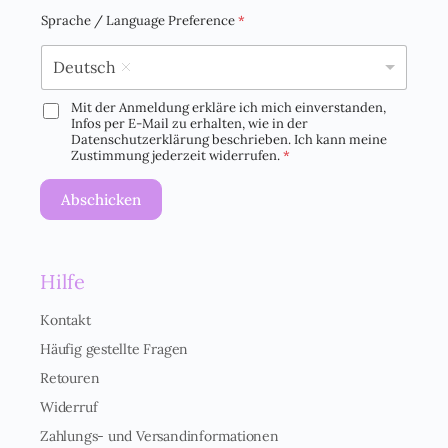
i
Sprache / Language Preference
*
l
*
Deutsch
Mit der Anmeldung erkläre ich mich einverstanden,
D
Infos per E-Mail zu erhalten, wie in der
S
Datenschutzerklärung beschrieben. Ich kann meine
G
Zustimmung jederzeit widerrufen.
*
V
O
Abschicken
-
E
i
n
Hilfe
v
e
r
Kontakt
s
Häufig gestellte Fragen
t
ä
Retouren
n
Widerruf
d
n
Zahlungs- und Versandinformationen