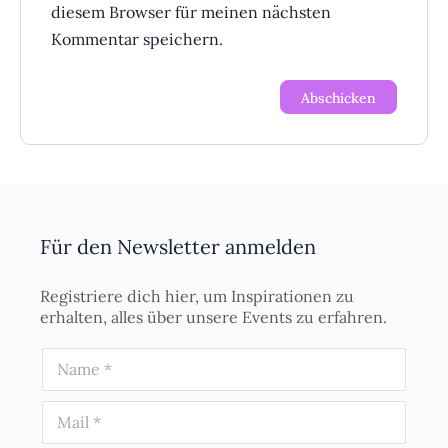
diesem Browser für meinen nächsten
Kommentar speichern.
Für den Newsletter anmelden
Registriere dich hier, um Inspirationen zu
erhalten, alles über unsere Events zu erfahren.
N
a
m
E
e
m
*
a