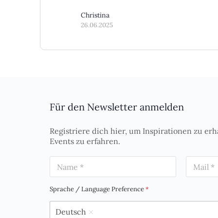
Christina
26.06.2025
Für den Newsletter anmelden
Registriere dich hier, um Inspirationen zu erh
Events zu erfahren.
N
E
a
m
m
a
e
i
Sprache / Language Preference
*
*
l
*
Deutsch