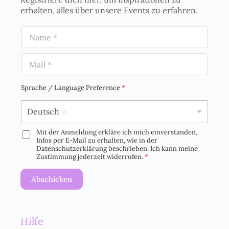
erhalten, alles über unsere Events zu erfahren.
N
a
m
E
e
m
*
a
i
Sprache / Language Preference
*
l
*
Deutsch
Mit der Anmeldung erkläre ich mich einverstanden,
D
Infos per E-Mail zu erhalten, wie in der
S
Datenschutzerklärung beschrieben. Ich kann meine
G
Zustimmung jederzeit widerrufen.
*
V
O
Abschicken
-
E
i
n
Hilfe
v