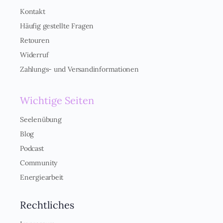
e
r
Kontakt
s
Häufig gestellte Fragen
t
ä
Retouren
n
Widerruf
d
n
Zahlungs- und Versandinformationen
i
s
*
Wichtige Seiten
Seelenübung
Blog
Podcast
Community
Energiearbeit
Rechtliches