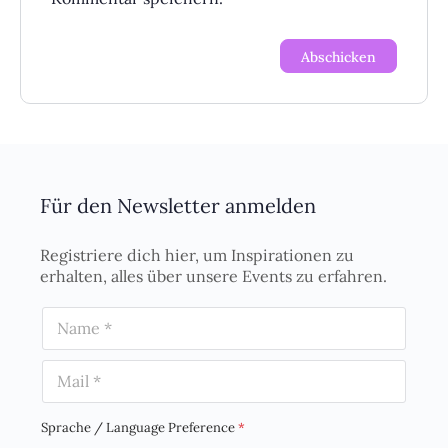
Für den Newsletter anmelden
Registriere dich hier, um Inspirationen zu
erhalten, alles über unsere Events zu erfahren.
N
a
m
E
e
m
*
a
i
Sprache / Language Preference
*
l