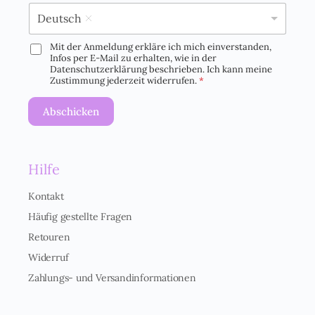
*
Deutsch
Mit der Anmeldung erkläre ich mich einverstanden,
D
Infos per E-Mail zu erhalten, wie in der
S
Datenschutzerklärung beschrieben. Ich kann meine
G
Zustimmung jederzeit widerrufen.
*
V
O
Abschicken
-
E
i
n
Hilfe
v
e
r
Kontakt
s
Häufig gestellte Fragen
t
ä
Retouren
n
Widerruf
d
n
Zahlungs- und Versandinformationen
i
s
*