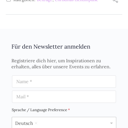
Für den Newsletter anmelden
Registriere dich hier, um Inspirationen zu
erhalten, alles über unsere Events zu erfahren.
N
a
m
E
e
m
*
a
i
Sprache / Language Preference
*
l
*
Deutsch