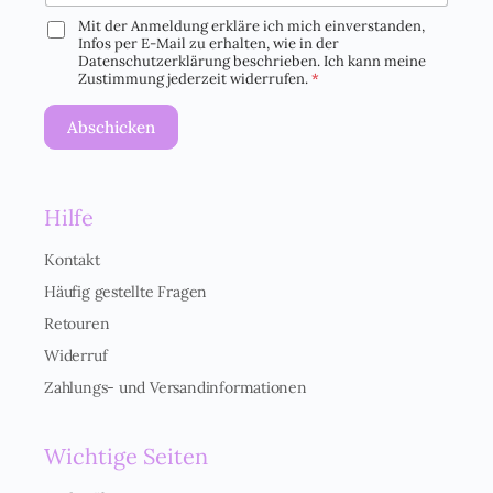
Mit der Anmeldung erkläre ich mich einverstanden,
D
Infos per E-Mail zu erhalten, wie in der
S
Datenschutzerklärung beschrieben. Ich kann meine
G
Zustimmung jederzeit widerrufen.
*
V
O
Abschicken
-
E
i
n
Hilfe
v
e
r
Kontakt
s
Häufig gestellte Fragen
t
ä
Retouren
n
Widerruf
d
n
Zahlungs- und Versandinformationen
i
s
*
Wichtige Seiten