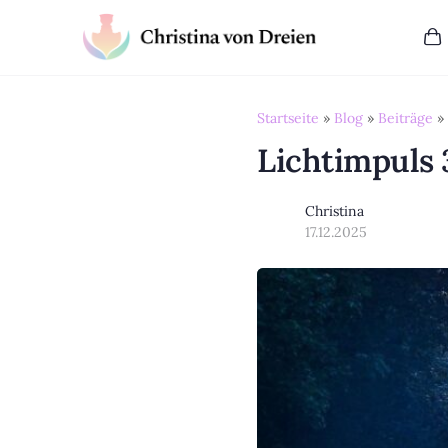
Startseite
»
Blog
»
Beiträge
»
Lichtimpuls 
Christina
17.12.2025