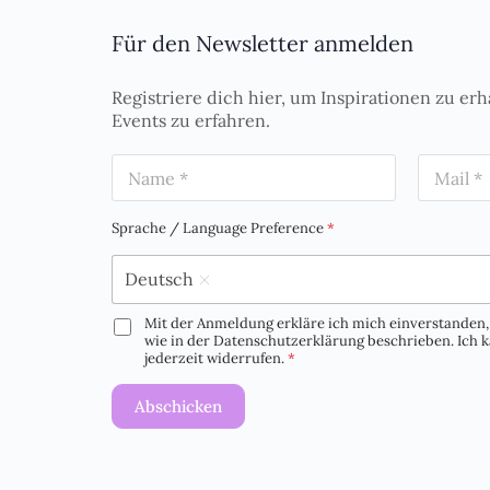
Für den Newsletter anmelden
Registriere dich hier, um Inspirationen zu erh
Events zu erfahren.
N
E
a
m
m
a
e
i
Sprache / Language Preference
*
*
l
*
Deutsch
Mit der Anmeldung erkläre ich mich einverstanden, 
D
wie in der Datenschutzerklärung beschrieben. Ich
S
jederzeit widerrufen.
*
G
V
Abschicken
O
-
E
i