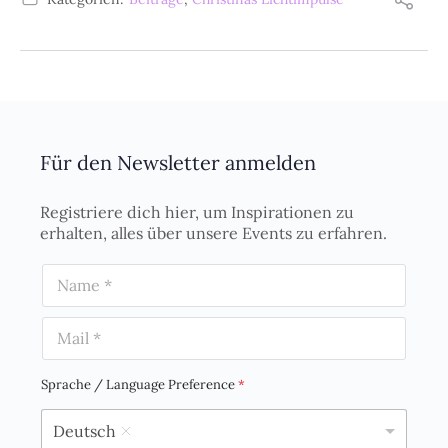
Für den Newsletter anmelden
Registriere dich hier, um Inspirationen zu
erhalten, alles über unsere Events zu erfahren.
N
a
m
E
e
m
*
a
i
Sprache / Language Preference
*
l
*
Deutsch