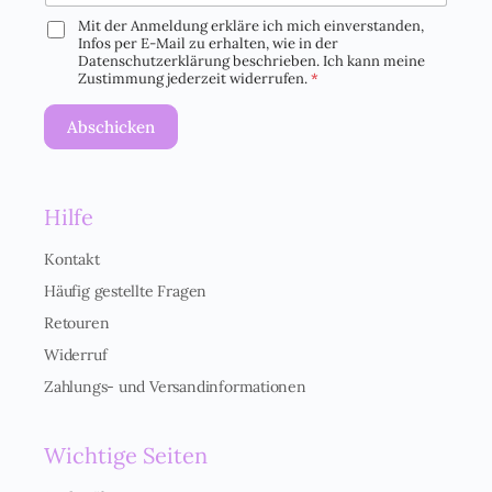
Mit der Anmeldung erkläre ich mich einverstanden,
D
Infos per E-Mail zu erhalten, wie in der
S
Datenschutzerklärung beschrieben. Ich kann meine
G
Zustimmung jederzeit widerrufen.
*
V
O
Abschicken
-
E
i
n
Hilfe
v
e
r
Kontakt
s
Häufig gestellte Fragen
t
ä
Retouren
n
Widerruf
d
n
Zahlungs- und Versandinformationen
i
s
*
Wichtige Seiten