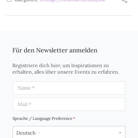
Für den Newsletter anmelden
Registriere dich hier, um Inspirationen zu
erhalten, alles über unsere Events zu erfahren.
N
a
m
E
e
m
*
a
i
Sprache / Language Preference
*
l
*
Deutsch