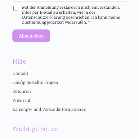
Mit der Anmeldung erkläre ich mich einverstanden,
D
Infos per E-Mail zu erhalten, wie in der
S
Datenschutzerklärung beschrieben. Ich kann meine
G
Zustimmung jederzeit widerrufen.
*
V
O
Abschicken
-
E
i
n
Hilfe
v
e
r
Kontakt
s
Häufig gestellte Fragen
t
ä
Retouren
n
Widerruf
d
n
Zahlungs- und Versandinformationen
i
s
*
Wichtige Seiten