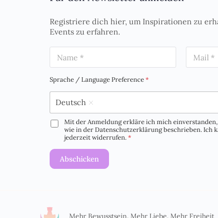
Registriere dich hier, um Inspirationen zu erh
Events zu erfahren.
N
E
a
m
m
a
e
i
Sprache / Language Preference
*
*
l
*
Deutsch
Mit der Anmeldung erkläre ich mich einverstanden, 
D
wie in der Datenschutzerklärung beschrieben. Ich
S
jederzeit widerrufen.
*
G
V
Abschicken
O
-
E
i
n
v
e
Mehr Bewusstsein. Mehr Liebe. Mehr Freiheit