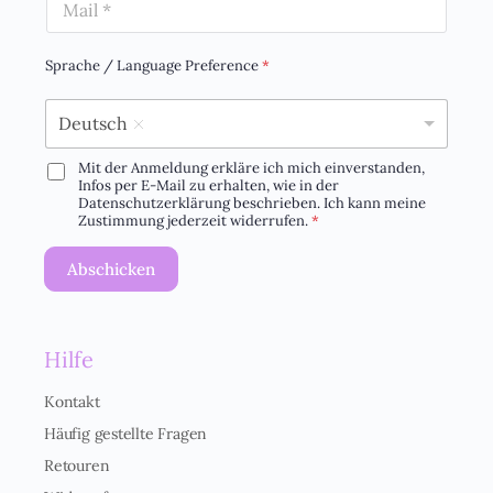
E
m
m
e
Sprache / Language Preference
*
a
*
i
Deutsch
l
*
Mit der Anmeldung erkläre ich mich einverstanden,
D
Infos per E-Mail zu erhalten, wie in der
Datenschutzerklärung beschrieben. Ich kann meine
S
Zustimmung jederzeit widerrufen.
*
G
Abschicken
V
O
-
Hilfe
E
Kontakt
i
Häufig gestellte Fragen
n
Retouren
v