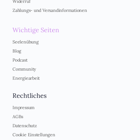
Widerruf
e
Zahlungs- und Versandinformationen
r
s
Wichtige Seiten
t
ä
Seelenübung
n
Blog
d
Podcast
n
Community
Energiearbeit
i
s
Rechtliches
*
Impressum
AGBs
Datenschutz
Cookie Einstellungen